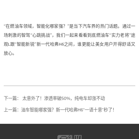
“在燃油车领域，智能化哪家强？”是当下汽车界的热门话题。通过一
场刺激的智驾“心跳挑战”，我们一起来看看到底燃油车“实力老将”途
观
跟“智能新锐”新一代哈弗
之间，谁更能让美女用户开得舒适又
L
H6
放心。
下一篇：
太意外了！渗透率破50%，纯电车却涨不动
上一篇：
油车智能哪家强？新一代哈弗H6“一语十意”秒了！